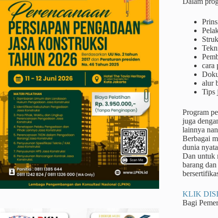
Dalam prog
Prins
Pela
Struk
Tekn
Pemb
cara 
Doku
alur
Tips 
Program pel
juga dengan
lainnya na
Berbagai me
dunia nyata
Dan untuk m
barang dan 
bersertifikas
KLIK DISI
Bagi Peme