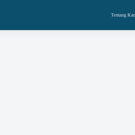
Tentang Ka
 Dan Jasa Dan Kita Melayaninya Di Boyolali