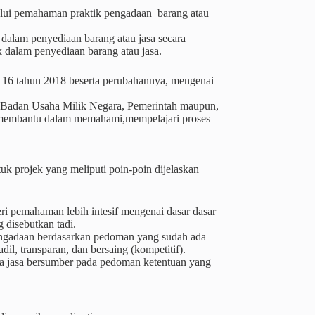
melalui pemahaman praktik pengadaan barang atau
dalam penyediaan barang atau jasa secara
 dalam penyediaan barang atau jasa.
no 16 tahun 2018 beserta perubahannya, mengenai
sta,Badan Usaha Milik Negara, Pemerintah maupun,
u membantu dalam memahami,mempelajari proses
k projek yang meliputi poin-poin dijelaskan
ri pemahaman lebih intesif mengenai dasar dasar
 disebutkan tadi.
engadaan berdasarkan pedoman yang sudah ada
il, transparan, dan bersaing (kompetitif).
ta jasa bersumber pada pedoman ketentuan yang