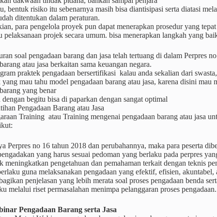
kan dakwaan tindak pidana, bahkan sampai penjara
u, bentuk risiko itu sebenarnya masih bisa diantisipasi serta diatasi 
udah ditentukan dalam peraturan.
ian, para pengelola proyek pun dapat menerapkan prosedur yang tepat 
au pelaksanaan projek secara umum. bisa menerapkan langkah yang baik
turan soal pengadaan barang dan jasa telah tertuang di dalam Perpres 
barang atau jasa berkaitan sama keuangan negara.
ogram praktek pengadaan bersertifikasi kalau anda sekalian dari swa
k yang mau tahu model pengadaan barang atau jasa, karena disini ma
barang yang benar
 dengan begitu bisa di paparkan dengan sangat optimal
atihan Pengadaan Barang atau Jasa
raan Training atau Training mengenai pengadaan barang atau jasa untu
ikut:
ya Perpres no 16 tahun 2018 dan perubahannya, maka para peserta dibe
 pengadakan yang harus sesuai pedoman yang berlaku pada perpres yang
k meningkatkan pengetahuan dan pemahaman terkait dengan teknis p
erlaku guna melaksanakan pengadaan yang efektif, efisien, akuntabel, ad
agikan penjelasan yang lebih merata soal proses pengadaan benda ser
aku melalui riset permasalahan menimpa pelanggaran proses pengadaan.
inar Pengadaan Barang serta Jasa