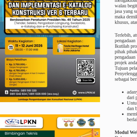
mengakibat
walau begit
jasa yang s
maka demik
khusus, at
Terlebih, a
pengadaan 
Ikutilah pr
pihak piha
pengadaan 
projek anda
Tujuan pel
Penyelengga
sebagai ber
adan
dari
Untu
dan b
memb
berl
Modul Web