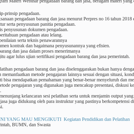
ram Materi Webinar pengadaan barang dan jasa, beragam materi yang 
ip-prinsip pengadaan.
ksanaan pengadaan barang dan jasa menurut Perpres no 16 tahun 2018
tur serta penyusunan panitia pengadaan.
is penyusunan dokumen pengadaan.
eritahuan pengadaan atau lelang.
penilaian serta teknis penawarannya
men kontrak dan bagaimana penyusunannya yang efisien.
 barang dan jasa dalam proses menerimanya
jitu agar lulus ujian sertifikasi pengadaan barang dan jasa pemerintah.
atihan pengadaan barang dan jasa diselenggarakan bukan hanya dengan 
 memanfaatkan metode pengajaran lainnya sesuai dengan situasi, kondis
nti bisa mendapatkan pemahaman yang benar-benar menyeluruh dan me
tode pengajaran yang digunakan juga mencakup presentasi, diskusi kel
.
enunjang kelancaran sesi pelatihan serta untuk menjamin output yang
jasa juga didukung oleh para instruktur yang pastinya berkompetensi 
i.
NI YANG MAU MENGIKUTI Kegiatan Pendidikan dan Pelatihan
rintah, BUMN, dan Swasta