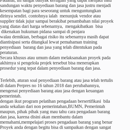
Padahal, ini sangat banyak kerugian yang dapat menjadi batu
sandungan waktu penyediaan barang dan jasa justru menjadi
kesempatan bagi para seseorang untuk menguntungkan
dirinya sendiri. contohnya ialah menunjuk vendor atau
supplier tidak jujur sampai berakibat penambahan nilai proyek
yang diatas dari harga sebenarnya, mengakibatkan bisa
dikenakan hukuman pidana sampai di penjara
walau demikian, berbagai risiko itu sebenarnya masih dapat
diantisipasi serta ditangkal lewat pemahaman training
penyediaan barang dan jasa yang telah ditentukan pada
peraturan.
Secara khusus atau umum dalam melaksanakan proyek pada
akhirnya si pengelola projek tersebut bisa menerapkan
prosedur yang tepat dalam penyediaan barang dan jasa.
Terlebih, aturan soal penyediaan barang atau jasa telah tertulis
di dalam Perpres no 16 tahun 2018 dan perubahannya,
mengenai penyediaan barang atau jasa dengan keuangan
pemerintah.
dengan ikut program pelatihan pengadaan bersertifikasi bila
anda sekalian dari non pemerintahan,BUMN, Pemerintah
maupun, pihak pihak yang mau tahu cara pengadaan barang
dan jasa, karena disini akan membantu dalam
memahami,mempelajari proses pengadaan barang yang benar
Proyek anda dengan begitu bisa di sampaikan dengan sangat