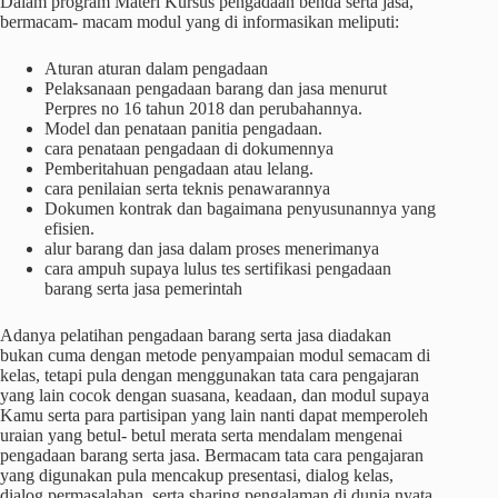
Dalam program Materi Kursus pengadaan benda serta jasa,
bermacam- macam modul yang di informasikan meliputi:
Aturan aturan dalam pengadaan
Pelaksanaan pengadaan barang dan jasa menurut
Perpres no 16 tahun 2018 dan perubahannya.
Model dan penataan panitia pengadaan.
cara penataan pengadaan di dokumennya
Pemberitahuan pengadaan atau lelang.
cara penilaian serta teknis penawarannya
Dokumen kontrak dan bagaimana penyusunannya yang
efisien.
alur barang dan jasa dalam proses menerimanya
cara ampuh supaya lulus tes sertifikasi pengadaan
barang serta jasa pemerintah
Adanya pelatihan pengadaan barang serta jasa diadakan
bukan cuma dengan metode penyampaian modul semacam di
kelas, tetapi pula dengan menggunakan tata cara pengajaran
yang lain cocok dengan suasana, keadaan, dan modul supaya
Kamu serta para partisipan yang lain nanti dapat memperoleh
uraian yang betul- betul merata serta mendalam mengenai
pengadaan barang serta jasa. Bermacam tata cara pengajaran
yang digunakan pula mencakup presentasi, dialog kelas,
dialog permasalahan, serta sharing pengalaman di dunia nyata.