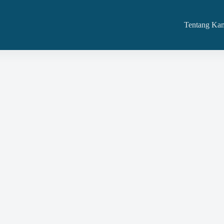
Tentang Ka
ediaan Jasa Atau Barang Dan Kami Siap Adakan
nstansi