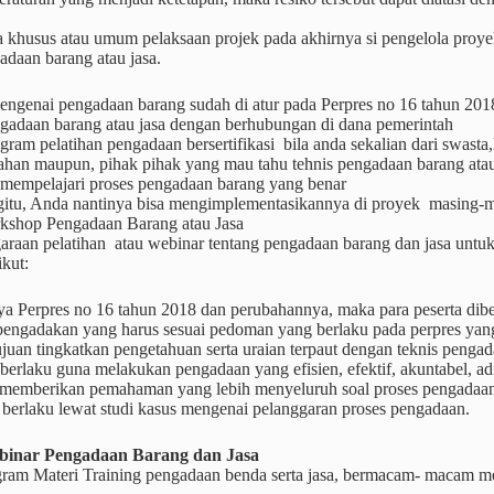
a khusus atau umum pelaksaan projek pada akhirnya si pengelola proye
daan barang atau jasa.
ngenai pengadaan barang sudah di atur pada Perpres no 16 tahun 2018
ngadaan barang atau jasa dengan berhubungan di dana pemerintah
ogram pelatihan pengadaan bersertifikasi bila anda sekalian dari swast
ahan maupun, pihak pihak yang mau tahu tehnis pengadaan barang atau
empelajari proses pengadaan barang yang benar
itu, Anda nantinya bisa mengimplementasikannya di proyek masing-m
kshop Pengadaan Barang atau Jasa
raan pelatihan atau webinar tentang pengadaan barang dan jasa untuk 
ikut:
ya Perpres no 16 tahun 2018 dan perubahannya, maka para peserta dibe
 pengadakan yang harus sesuai pedoman yang berlaku pada perpres yang
juan tingkatkan pengetahuan serta uraian terpaut dengan teknis peng
 berlaku guna melakukan pengadaan yang efisien, efektif, akuntabel, adil
 memberikan pemahaman yang lebih menyeluruh soal proses pengadaan
 berlaku lewat studi kasus mengenai pelanggaran proses pengadaan.
binar
Pengadaan Barang dan Jasa
ram Materi Training pengadaan benda serta jasa, bermacam- macam mod