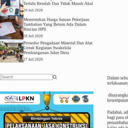
Terlalu Rendah Dan Tidak Masuk Akal
29 Juli 2026
Menentukan Harga Satuan Pekerjaan
Tambahan Yang Belum Ada Dalam
Rincian HPS
28 Juli 2026
Prosedur Pengadaan Material Dan Alat
Untuk Kegiatan Swakelola
Pembangunan Jalan Desa
27 Juli 2026
Dalam sebu
No
terlaksanan
results
disayangka
kesempatan
Padahal, ad
bagi para o
penambahan
kalau ada p