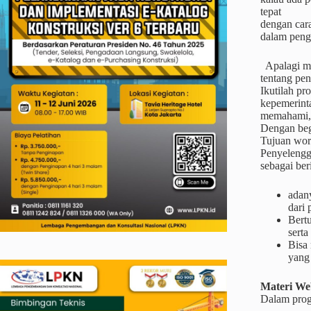
tepat
dengan car
dalam penga
Apalagi me
tentang pe
Ikutilah pr
kepemerint
memahami,m
Dengan beg
Tujuan wor
Penyelengga
sebagai ber
adan
dari
Bertu
serta
Bisa
yang
Materi
We
Dalam prog