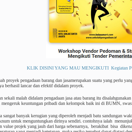
KLIK DISINI YANG MAU MENGIKUTI Kegiatan Pendi
ah proyek pengadaan barang dan jasamerupakan suatu yang perlu yang
ya berhasil lancar dan efektif didalam proyek.
n sekali malah didalam pengadaan jasa atau barang itu disalahgunaka
 mengeruk keuntungan pribadi dan kelompok baik ini di BUMN, swast
a sangat banyak kerugian yang diperoleh menjadi batu sandungan waktu
knum untuk menguntungkan dirinya sendiri. contohnya ialah menunjuk v
 value projek yang jauh dari harga sebenarnya, berakibat bisa dikena
eraturan yang menjadi ketetapan, maka resiko tersebut dapat diatasi de