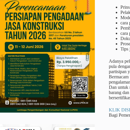
Prins
Pela
Mode
cara
Pemb
cara 
Doku
Prose
Tips 
Adanya pel
pula denga
partisipan 
Bermacam ta
pengalaman
Dan untuk m
barang dan 
bersertifikas
KLIK DISI
Bagi Peme