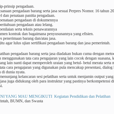
ip-prinsip pengadaan.
ksanaan pengadaan barang serta jasa sesuai Perpres Nomor. 16 tahun 2
l dan penataan panitia pengadaan.
 penataan pengadaan di dokumennya
eritahuan pengadaan atau lelang.
penilaian serta teknis penawarannya
men kontrak dan bagaimana penyusunannya yang efisien.
s penerimaan barang dan/atau jasa.
jitu agar lulus ujian sertifikasi pengadaan barang dan jasa pemerintah.
atihan pengadaan barang serta jasa diadakan bukan cuma dengan meto
n menggunakan tata cara pengajaran yang lain cocok dengan suasana, 
yang lain nanti dapat memperoleh uraian yang betul- betul merata sert
ta cara pengajaran yang digunakan pula mencakup presentasi, dialog ke
 di dunia nyata.
enunjang kelancaran sesi pelatihan serta untuk menjamin output yang
jasa juga didukung oleh para instruktur yang pastinya berkompetensi 
i.
NI YANG MAU MENGIKUTI Kegiatan Pendidikan dan Pelatihan
rintah, BUMN, dan Swasta