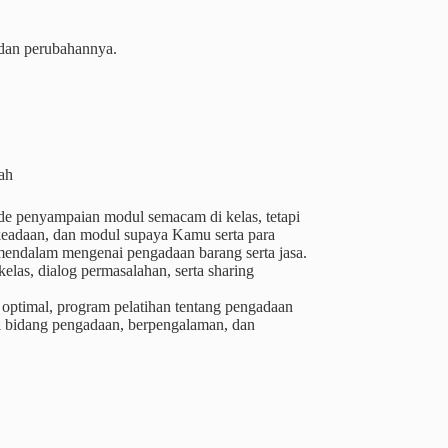
 dan perubahannya.
tah
de penyampaian modul semacam di kelas, tetapi
keadaan, dan modul supaya Kamu serta para
a mendalam mengenai pengadaan barang serta jasa.
las, dialog permasalahan, serta sharing
 optimal, program pelatihan tentang pengadaan
di bidang pengadaan, berpengalaman, dan