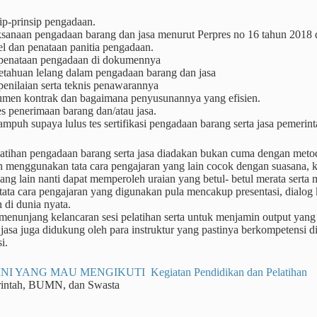
ip-prinsip pengadaan.
ksanaan pengadaan barang dan jasa menurut Perpres no 16 tahun 2018
l dan penataan panitia pengadaan.
 penataan pengadaan di dokumennya
etahuan lelang dalam pengadaan barang dan jasa
penilaian serta teknis penawarannya
men kontrak dan bagaimana penyusunannya yang efisien.
s penerimaan barang dan/atau jasa.
ampuh supaya lulus tes sertifikasi pengadaan barang serta jasa pemerin
atihan pengadaan barang serta jasa diadakan bukan cuma dengan meto
n menggunakan tata cara pengajaran yang lain cocok dengan suasana, 
yang lain nanti dapat memperoleh uraian yang betul- betul merata sert
ta cara pengajaran yang digunakan pula mencakup presentasi, dialog ke
 di dunia nyata.
enunjang kelancaran sesi pelatihan serta untuk menjamin output yang
jasa juga didukung oleh para instruktur yang pastinya berkompetensi 
i.
NI YANG MAU MENGIKUTI Kegiatan Pendidikan dan Pelatihan
rintah, BUMN, dan Swasta