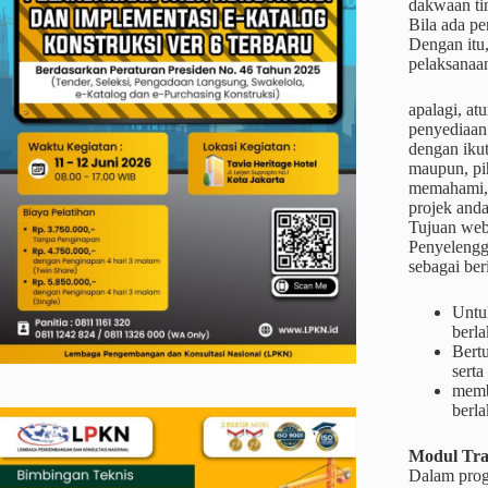
dakwaan ti
Bila ada pe
Dengan itu,
pelaksanaa
apalagi, at
penyediaan
dengan ikut
maupun, pi
memahami,m
projek and
Tujuan web
Penyelengg
sebagai ber
Untu
berla
Bertu
serta
memb
berl
Modul Tra
Dalam prog