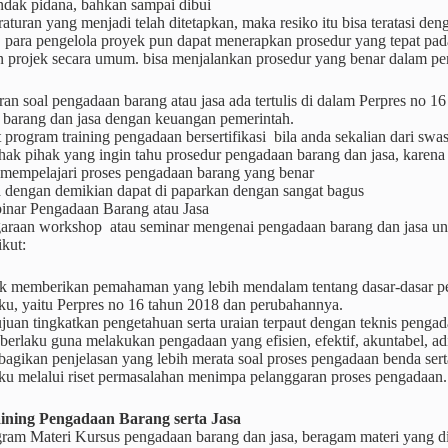
ndak pidana, bahkan sampai dibui
raturan yang menjadi telah ditetapkan, maka resiko itu bisa teratasi d
 para pengelola proyek pun dapat menerapkan prosedur yang tepat pada
n projek secara umum. bisa menjalankan prosedur yang benar dalam pe
uran soal pengadaan barang atau jasa ada tertulis di dalam Perpres no 
 barang dan jasa dengan keuangan pemerintah.
 program training pengadaan bersertifikasi bila anda sekalian dari s
hak pihak yang ingin tahu prosedur pengadaan barang dan jasa, karen
empelajari proses pengadaan barang yang benar
a dengan demikian dapat di paparkan dengan sangat bagus
inar Pengadaan Barang atau Jasa
araan workshop atau seminar mengenai pengadaan barang dan jasa unt
ikut:
k memberikan pemahaman yang lebih mendalam tentang dasar-dasar p
ku, yaitu Perpres no 16 tahun 2018 dan perubahannya.
juan tingkatkan pengetahuan serta uraian terpaut dengan teknis peng
 berlaku guna melakukan pengadaan yang efisien, efektif, akuntabel, adil
agikan penjelasan yang lebih merata soal proses pengadaan benda ser
aku melalui riset permasalahan menimpa pelanggaran proses pengadaan.
ining Pengadaan Barang serta Jasa
ram Materi Kursus pengadaan barang dan jasa, beragam materi yang di