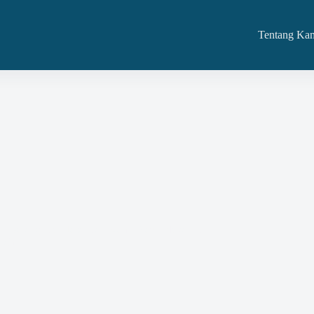
Tentang Ka
aan Barang Dan Jasa Dan Kami Siap Adakan Di
tah