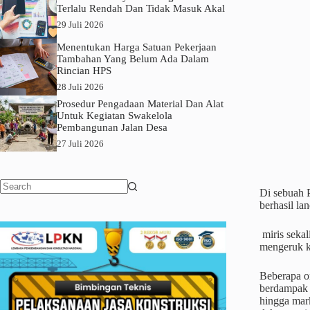
Terlalu Rendah Dan Tidak Masuk Akal
29 Juli 2026
Menentukan Harga Satuan Pekerjaan
Tambahan Yang Belum Ada Dalam
Rincian HPS
28 Juli 2026
Prosedur Pengadaan Material Dan Alat
Untuk Kegiatan Swakelola
Pembangunan Jalan Desa
27 Juli 2026
Di sebuah P
No
berhasil la
results
miris seka
mengeruk k
Beberapa or
berdampak 
hingga mar