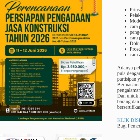
Prins
Pela
Mode
cara
peng
cara 
Doku
Prose
cara 
Adanya pel
pula denga
partisipan 
Bermacam ta
pengalaman
Dan untuk m
barang dan 
bersertifikas
KLIK DISI
Bagi Peme