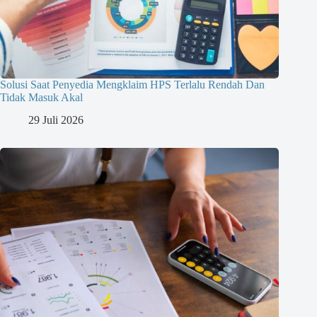
Solusi Saat Penyedia Mengklaim HPS Terlalu Rendah Dan
Tidak Masuk Akal
29 Juli 2026