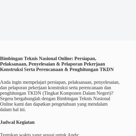
Bimbingan Teknis Nasional Online: Persiapan,
Pelaksanaan, Penyelesaian & Pelaporan Pekerjaan
Konstruksi Serta Perencanaan & Penghitungan TKDN
Anda ingin mempelajari persiapan, pelaksanaan, penyelesaian,
dan pelaporan pekerjaan konstruksi serta perencanaan dan
penghitungan TKDN (Tingkat Komponen Dalam Negeri)?
Segera bergabunglah dengan Bimbingan Teknis Nasional
Online kami dan dapatkan pengetahuan yang mendalam
dalam hal ini.
Jadwal Kegiatan
Tentukan waktu yang sesuai untuk Anda: