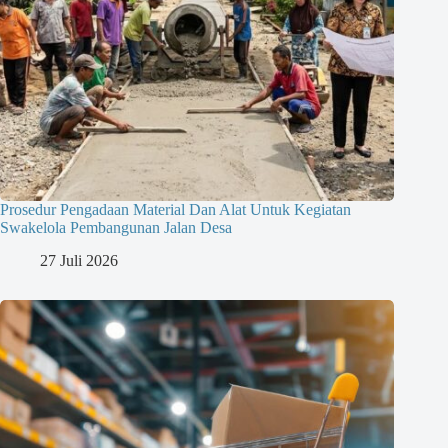
Prosedur Pengadaan Material Dan Alat Untuk Kegiatan
Swakelola Pembangunan Jalan Desa
27 Juli 2026