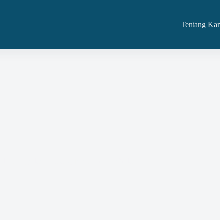
Tentang Ka
er Pengadaan Barang/Jasa Pemerintah dan