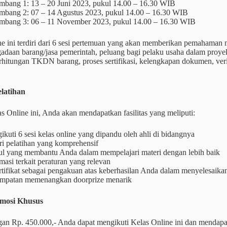
mbang 1: 13 – 20 Juni 2023, pukul 14.00 – 16.30 WIB
mbang 2: 07 – 14 Agustus 2023, pukul 14.00 – 16.30 WIB
mbang 3: 06 – 11 November 2023, pukul 14.00 – 16.30 WIB
ne ini terdiri dari 6 sesi pertemuan yang akan memberikan pemaham
daan barang/jasa pemerintah, peluang bagi pelaku usaha dalam proy
erhitungan TKDN barang, proses sertifikasi, kelengkapan dokumen, ver
elatihan
 Online ini, Anda akan mendapatkan fasilitas yang meliputi:
kuti 6 sesi kelas online yang dipandu oleh ahli di bidangnya
ri pelatihan yang komprehensif
l yang membantu Anda dalam mempelajari materi dengan lebih baik
masi terkait peraturan yang relevan
tifikat sebagai pengakuan atas keberhasilan Anda dalam menyelesaikan 
mpatan memenangkan doorprize menarik
mosi Khusus
an Rp. 450.000,- Anda dapat mengikuti Kelas Online ini dan mend