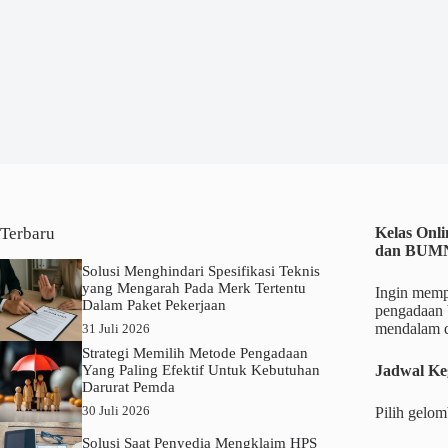
Terbaru
Kelas Onl
dan BUM
Solusi Menghindari Spesifikasi Teknis
yang Mengarah Pada Merk Tertentu
Ingin memp
Dalam Paket Pekerjaan
pengadaan 
mendalam d
31 Juli 2026
Strategi Memilih Metode Pengadaan
Yang Paling Efektif Untuk Kebutuhan
Jadwal Ke
Darurat Pemda
30 Juli 2026
Pilih gelo
Solusi Saat Penyedia Mengklaim HPS