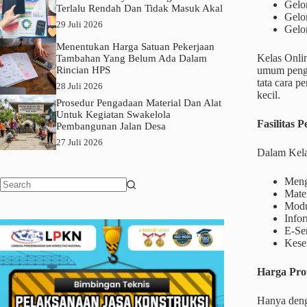
Gelo
Terlalu Rendah Dan Tidak Masuk Akal
Gelo
29 Juli 2026
Gelo
Menentukan Harga Satuan Pekerjaan
Kelas Onli
Tambahan Yang Belum Ada Dalam
Rincian HPS
umum penga
tata cara p
28 Juli 2026
kecil.
Prosedur Pengadaan Material Dan Alat
Untuk Kegiatan Swakelola
Fasilitas P
Pembangunan Jalan Desa
27 Juli 2026
Dalam Kelas
Mengi
Mate
No
Modu
results
Infor
E-Ser
Kese
Harga Pro
Hanya deng