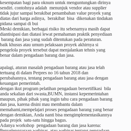
kesempatan bagi para oknum untuk menguntungkan dirinya
sendiri. contohnya adalah menunjuk vendor atau supplier
tidak jujur sampai berakibat penambahan value proyek yang
diatas dari harga aslinya, berakibat bisa dikenakan tindakan
pidana sampai di bui
Meski demikian, berbagai risiko itu sebenarnya masih dapat
diantisipasi dan diatasi lewat pemahaman praktik penyediaan
barang dan jasa yang sudah ditentukan pada peraturan.
baik khusus atau umum pelaksaan proyek akhirnya si
pengelola proyek tersebut dapat menjalankan tehnis yang
benar dalam pengadaan barang dan jasa.
apalagi, aturan masalah pengadaan barang atau jasa telah
tertuang di dalam Perpres no 16 tahun 2018 dan
perubahannya, tentang pengadaan barang atau jasa dengan
keuangan pemerintah.
dengan ikut program pelatihan pengadaan bersertifikasi bila
anda sekalian dari swasta,BUMN, instansi kepemerintahan
maupun, pihak pihak yang ingin tahu cara pengadaan barang
dan jasa, karena disini mau membantu dalam
memahami,mempelajari proses pengadaan barang yang benar
dengan demikian, Anda nanti bisa mengimplementasikannya
pada projek satu-satu hingga bagus.
Adanya workshop pengadaan barang dan jasa karena:
Penyelenggaraan webinar atau webinar tentang pengadaan