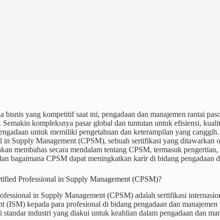
 bisnis yang kompetitif saat ini, pengadaan dan manajemen rantai pa
 Semakin kompleksnya pasar global dan tuntutan untuk efisiensi, kualit
engadaan untuk memiliki pengetahuan dan keterampilan yang canggih. 
al in Supply Management (CPSM), sebuah sertifikasi yang ditawarkan o
i akan membahas secara mendalam tentang CPSM, termasuk pengertian, m
i, dan bagaimana CPSM dapat meningkatkan karir di bidang pengadaan 
rtified Professional in Supply Management (CPSM)?
rofessional in Supply Management (CPSM) adalah sertifikasi internasion
(ISM) kepada para profesional di bidang pengadaan dan manajemen rant
 standar industri yang diakui untuk keahlian dalam pengadaan dan ma