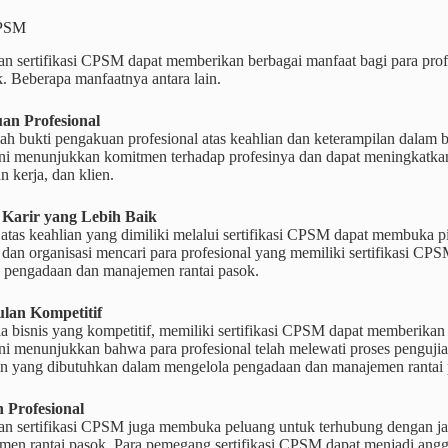
CPSM
n sertifikasi CPSM dapat memberikan berbagai manfaat bagi para pro
k. Beberapa manfaatnya antara lain.
an Profesional
h bukti pengakuan profesional atas keahlian dan keterampilan dalam 
 ini menunjukkan komitmen terhadap profesinya dan dapat meningkatkan
n kerja, dan klien.
 Karir yang Lebih Baik
tas keahlian yang dimiliki melalui sertifikasi CPSM dapat membuka pi
dan organisasi mencari para profesional yang memiliki sertifikasi CPSM 
 pengadaan dan manajemen rantai pasok.
lan Kompetitif
 bisnis yang kompetitif, memiliki sertifikasi CPSM dapat memberikan 
 ini menunjukkan bahwa para profesional telah melewati proses penguji
an yang dibutuhkan dalam mengelola pengadaan dan manajemen rantai 
n Profesional
n sertifikasi CPSM juga membuka peluang untuk terhubung dengan jar
men rantai pasok. Para pemegang sertifikasi CPSM dapat menjadi anggo