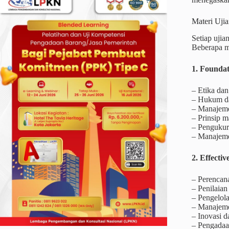
Materi Uj
Setiap uji
Beberapa ma
1. Founda
– Etika da
– Hukum da
– Manajeme
– Prinsip m
– Pengukur
– Manajeme
2. Effect
– Perencan
– Penilaian
– Pengelola
– Manajeme
– Inovasi 
– Pengadaa