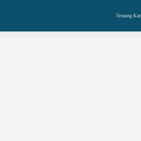
Tentang Ka
ly Management (CPSM)