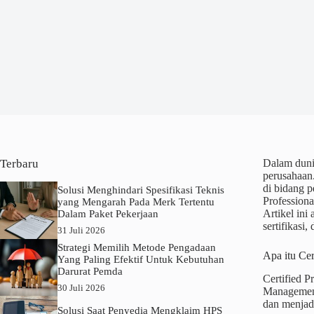
Terbaru
Dalam dunia
perusahaan.
di bidang p
Solusi Menghindari Spesifikasi Teknis
Profession
yang Mengarah Pada Merk Tertentu
Artikel in
Dalam Paket Pekerjaan
sertifikas
31 Juli 2026
Strategi Memilih Metode Pengadaan
Apa itu Ce
Yang Paling Efektif Untuk Kebutuhan
Darurat Pemda
Certified P
30 Juli 2026
Management 
dan menjadi
Solusi Saat Penyedia Mengklaim HPS