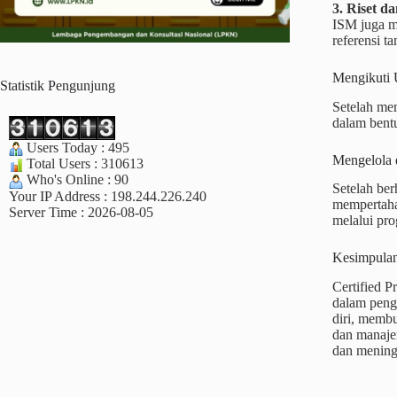
3. Riset d
ISM juga m
referensi t
Mengikuti
Statistik Pengunjung
Setelah mem
dalam bentu
Users Today : 495
Mengelola 
Total Users : 310613
Who's Online : 90
Setelah ber
Your IP Address : 198.244.226.240
mempertahan
Server Time : 2026-08-05
melalui pr
Kesimpula
Certified P
dalam peng
diri, membu
dan manaje
dan meningk