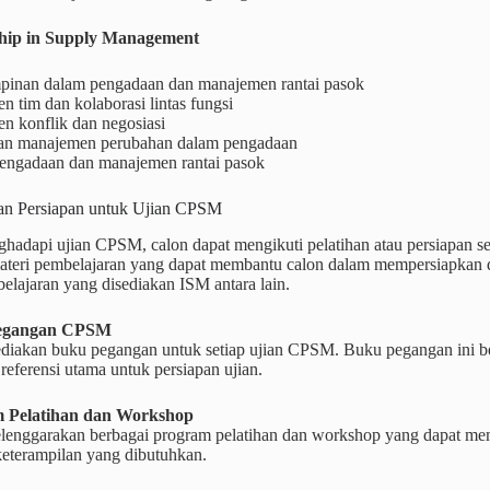
ship in Supply Management
inan dalam pengadaan dan manajemen rantai pasok
 tim dan kolaborasi lintas fungsi
n konflik dan negosiasi
dan manajemen perubahan dalam pengadaan
 pengadaan dan manajemen rantai pasok
dan Persiapan untuk Ujian CPSM
hadapi ujian CPSM, calon dapat mengikuti pelatihan atau persiapan s
ateri pembelajaran yang dapat membantu calon dalam mempersiapkan d
elajaran yang disediakan ISM antara lain.
Pegangan CPSM
iakan buku pegangan untuk setiap ujian CPSM. Buku pegangan ini beri
eferensi utama untuk persiapan ujian.
m Pelatihan dan Workshop
enggarakan berbagai program pelatihan dan workshop yang dapat me
eterampilan yang dibutuhkan.