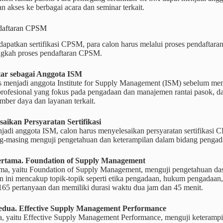
 akses ke berbagai acara dan seminar terkait.
daftaran CPSM
patkan sertifikasi CPSM, para calon harus melalui proses pendaftaran
ngkah proses pendaftaran CPSM.
tar sebagai Anggota ISM
s menjadi anggota Institute for Supply Management (ISM) sebelum me
 profesional yang fokus pada pengadaan dan manajemen rantai pasok, 
mber daya dan layanan terkait.
saikan Persyaratan Sertifikasi
jadi anggota ISM, calon harus menyelesaikan persyaratan sertifikasi CPSM
g-masing menguji pengetahuan dan keterampilan dalam bidang pengad
Pertama. Foundation of Supply Management
ama, yaitu Foundation of Supply Management, menguji pengetahuan da
n ini mencakup topik-topik seperti etika pengadaan, hukum pengadaan, 
i 165 pertanyaan dan memiliki durasi waktu dua jam dan 45 menit.
Kedua. Effective Supply Management Performance
a, yaitu Effective Supply Management Performance, menguji keteram