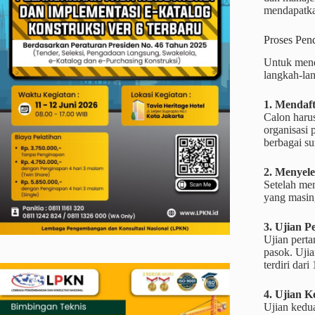
mendapatkan
Proses Pen
Untuk menda
langkah-la
1. Mendaf
Calon haru
organisasi
berbagai su
2. Menyele
Setelah men
yang masin
3. Ujian 
Ujian pert
pasok. Ujia
terdiri dar
4. Ujian 
Ujian kedu