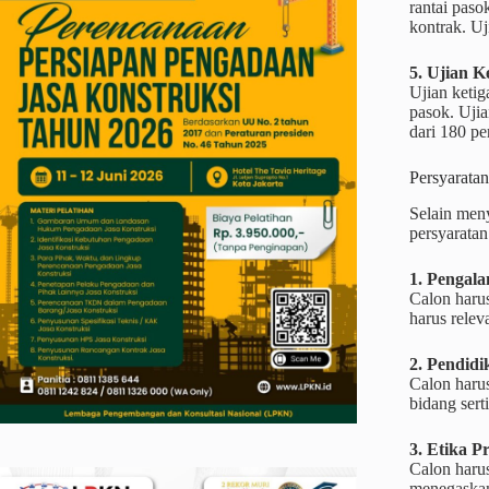
rantai paso
kontrak. Uj
5. Ujian K
Ujian keti
pasok. Ujia
dari 180 pe
Persyarata
Selain meny
persyaratan
1. Pengal
Calon haru
harus relev
2. Pendidi
Calon harus
bidang sert
3. Etika P
Calon harus
menegaskan