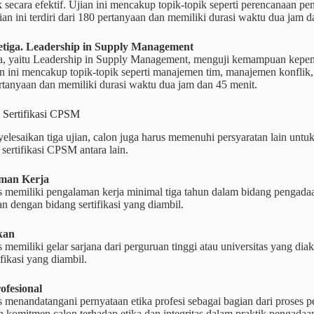
k secara efektif. Ujian ini mencakup topik-topik seperti perencanaan 
ian ini terdiri dari 180 pertanyaan dan memiliki durasi waktu dua jam d
etiga. Leadership in Supply Management
ga, yaitu Leadership in Supply Management, menguji kemampuan kep
n ini mencakup topik-topik seperti manajemen tim, manajemen konflik, 
rtanyaan dan memiliki durasi waktu dua jam dan 45 menit.
n Sertifikasi CPSM
elesaikan tiga ujian, calon juga harus memenuhi persyaratan lain unt
 sertifikasi CPSM antara lain.
aman Kerja
s memiliki pengalaman kerja minimal tiga tahun dalam bidang pengada
an dengan bidang sertifikasi yang diambil.
kan
 memiliki gelar sarjana dari perguruan tinggi atau universitas yang dia
ifikasi yang diambil.
rofesional
 menandatangani pernyataan etika profesi sebagai bagian dari proses 
 komitmen calon terhadap etika dan integritas dalam praktik pengadaa