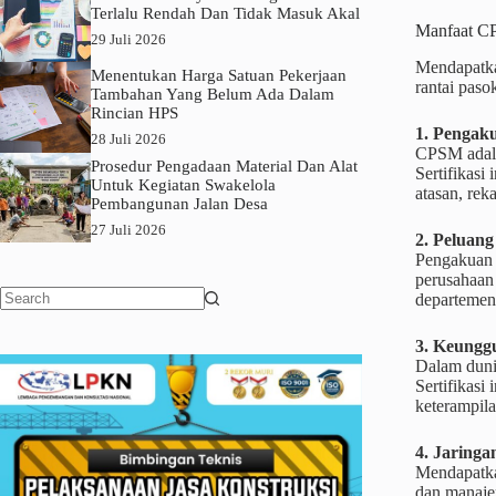
Terlalu Rendah Dan Tidak Masuk Akal
Manfaat 
29 Juli 2026
Mendapatka
Menentukan Harga Satuan Pekerjaan
rantai paso
Tambahan Yang Belum Ada Dalam
Rincian HPS
1. Pengaku
28 Juli 2026
CPSM adala
Prosedur Pengadaan Material Dan Alat
Sertifikasi
Untuk Kegiatan Swakelola
atasan, reka
Pembangunan Jalan Desa
27 Juli 2026
2. Peluang
Pengakuan a
perusahaan 
departemen
No
results
3. Keunggu
Dalam dunia
Sertifikasi
keterampil
4. Jaringa
Mendapatka
dan manaje