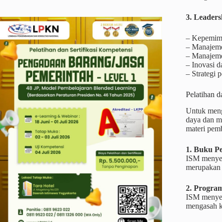
3. Leader
– Kepemimp
– Manajemen
– Manajeme
– Inovasi 
– Strategi
Pelatihan 
Untuk meng
daya dan m
materi pemb
1. Buku 
ISM menyed
merupakan r
2. Progra
ISM menyel
mengasah k