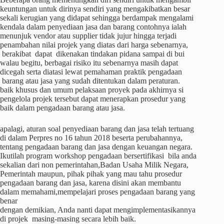
keuntungan untuk dirinya sendiri yang mengakibatkan besar
sekali kerugian yang didapat sehingga berdampak mengalami
kendala dalam penyediaan jasa dan barang contohnya ialah
menunjuk vendor atau supplier tidak jujur hingga terjadi
penambahan nilai projek yang diatas dari harga sebenarnya,
berakibat dapat dikenakan tindakan pidana sampai di bui
walau begitu, berbagai risiko itu sebenarnya masih dapat
dicegah serta diatasi lewat pemahaman praktik pengadaan
barang atau jasa yang sudah ditentukan dalam peraturan.
baik khusus dan umum pelaksaan proyek pada akhirnya si
pengelola projek tersebut dapat menerapkan prosedur yang
baik dalam pengadaan barang atau jasa.
apalagi, aturan soal penyediaan barang dan jasa telah tertuang
di dalam Perpres no 16 tahun 2018 beserta perubahannya,
tentang pengadaan barang dan jasa dengan keuangan negara.
Ikutilah program workshop pengadaan bersertifikasi bila anda
sekalian dari non pemerintahan,Badan Usaha Milik Negara,
Pemerintah maupun, pihak pihak yang mau tahu prosedur
pengadaan barang dan jasa, karena disini akan membantu
dalam memahami,mempelajari proses pengadaan barang yang
benar
dengan demikian, Anda nanti dapat mengimplementasikannya
di projek masing-masing secara lebih baik.