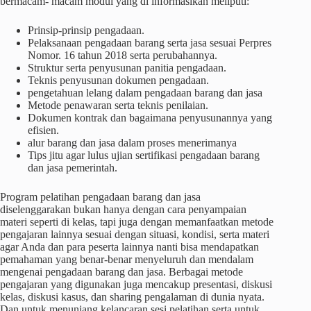
bermacam- macam modul yang di informasikan meliputi:
Prinsip-prinsip pengadaan.
Pelaksanaan pengadaan barang serta jasa sesuai Perpres
Nomor. 16 tahun 2018 serta perubahannya.
Struktur serta penyusunan panitia pengadaan.
Teknis penyusunan dokumen pengadaan.
pengetahuan lelang dalam pengadaan barang dan jasa
Metode penawaran serta teknis penilaian.
Dokumen kontrak dan bagaimana penyusunannya yang
efisien.
alur barang dan jasa dalam proses menerimanya
Tips jitu agar lulus ujian sertifikasi pengadaan barang
dan jasa pemerintah.
Program pelatihan pengadaan barang dan jasa
diselenggarakan bukan hanya dengan cara penyampaian
materi seperti di kelas, tapi juga dengan memanfaatkan metode
pengajaran lainnya sesuai dengan situasi, kondisi, serta materi
agar Anda dan para peserta lainnya nanti bisa mendapatkan
pemahaman yang benar-benar menyeluruh dan mendalam
mengenai pengadaan barang dan jasa. Berbagai metode
pengajaran yang digunakan juga mencakup presentasi, diskusi
kelas, diskusi kasus, dan sharing pengalaman di dunia nyata.
Dan untuk menunjang kelancaran sesi pelatihan serta untuk