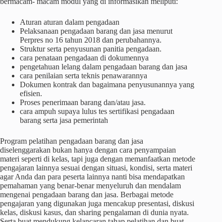
bermacam- macam modul yang di informasikan meliputi:
Aturan aturan dalam pengadaan
Pelaksanaan pengadaan barang dan jasa menurut
Perpres no 16 tahun 2018 dan perubahannya.
Struktur serta penyusunan panitia pengadaan.
cara penataan pengadaan di dokumennya
pengetahuan lelang dalam pengadaan barang dan jasa
cara penilaian serta teknis penawarannya
Dokumen kontrak dan bagaimana penyusunannya yang
efisien.
Proses penerimaan barang dan/atau jasa.
cara ampuh supaya lulus tes sertifikasi pengadaan
barang serta jasa pemerintah
Program pelatihan pengadaan barang dan jasa
diselenggarakan bukan hanya dengan cara penyampaian
materi seperti di kelas, tapi juga dengan memanfaatkan metode
pengajaran lainnya sesuai dengan situasi, kondisi, serta materi
agar Anda dan para peserta lainnya nanti bisa mendapatkan
pemahaman yang benar-benar menyeluruh dan mendalam
mengenai pengadaan barang dan jasa. Berbagai metode
pengajaran yang digunakan juga mencakup presentasi, diskusi
kelas, diskusi kasus, dan sharing pengalaman di dunia nyata.
Serta buat mendukung kelancaran tahap pelatihan dan buat