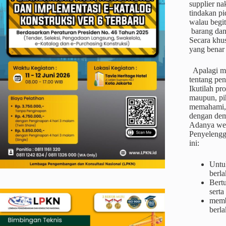
supplier n
tindakan pi
walau begit
barang dan 
Secara khu
yang benar 
Apalagi me
tentang pe
Ikutilah p
maupun, pi
memahami,m
dengan dem
Adanya web
Penyelengg
ini:
Untu
berla
Bertu
serta
memb
berl