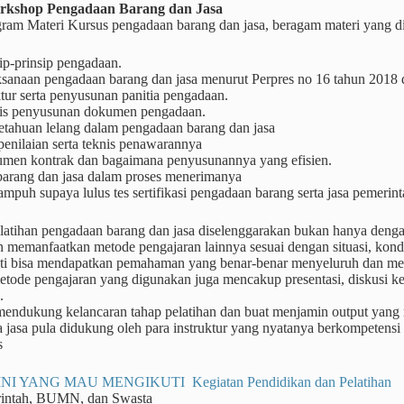
rkshop
Pengadaan Barang dan Jasa
ram Materi Kursus pengadaan barang dan jasa, beragam materi yang di
ip-prinsip pengadaan.
ksanaan pengadaan barang dan jasa menurut Perpres no 16 tahun 2018
tur serta penyusunan panitia pengadaan.
is penyusunan dokumen pengadaan.
etahuan lelang dalam pengadaan barang dan jasa
penilaian serta teknis penawarannya
men kontrak dan bagaimana penyusunannya yang efisien.
 barang dan jasa dalam proses menerimanya
ampuh supaya lulus tes sertifikasi pengadaan barang serta jasa pemerin
atihan pengadaan barang dan jasa diselenggarakan bukan hanya dengan 
 memanfaatkan metode pengajaran lainnya sesuai dengan situasi, kondis
nti bisa mendapatkan pemahaman yang benar-benar menyeluruh dan me
tode pengajaran yang digunakan juga mencakup presentasi, diskusi kel
.
 mendukung kelancaran tahap pelatihan dan buat menjamin output yang
a jasa pula didukung oleh para instruktur yang nyatanya berkompetensi
s
NI YANG MAU MENGIKUTI Kegiatan Pendidikan dan Pelatihan
rintah, BUMN, dan Swasta