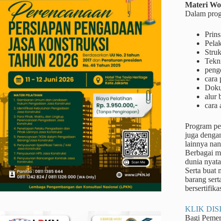
Materi
Wo
Dalam prog
Prins
Pela
Struk
Tekn
peng
cara 
Doku
alur
cara 
Program pel
juga dengan
lainnya na
Berbagai me
dunia nyata
Serta buat
barang sert
bersertifika
KLIK DISI
Bagi Peme