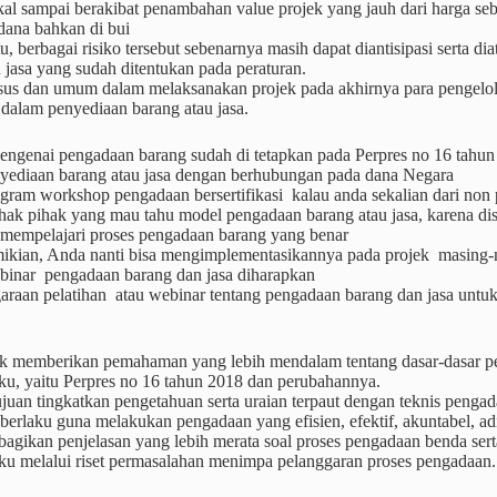
akal sampai berakibat penambahan value projek yang jauh dari harga 
dana bahkan di bui
u, berbagai risiko tersebut sebenarnya masih dapat diantisipasi serta d
jasa yang sudah ditentukan pada peraturan.
sus dan umum dalam melaksanakan projek pada akhirnya para pengelola
dalam penyediaan barang atau jasa.
ngenai pengadaan barang sudah di tetapkan pada Perpres no 16 tahun
nyediaan barang atau jasa dengan berhubungan pada dana Negara
rogram workshop pengadaan bersertifikasi kalau anda sekalian dari n
hak pihak yang mau tahu model pengadaan barang atau jasa, karena d
empelajari proses pengadaan barang yang benar
ikian, Anda nanti bisa mengimplementasikannya pada projek masing-m
inar pengadaan barang dan jasa diharapkan
araan pelatihan atau webinar tentang pengadaan barang dan jasa untuk
k memberikan pemahaman yang lebih mendalam tentang dasar-dasar p
ku, yaitu Perpres no 16 tahun 2018 dan perubahannya.
juan tingkatkan pengetahuan serta uraian terpaut dengan teknis peng
 berlaku guna melakukan pengadaan yang efisien, efektif, akuntabel, adil
agikan penjelasan yang lebih merata soal proses pengadaan benda ser
aku melalui riset permasalahan menimpa pelanggaran proses pengadaan.