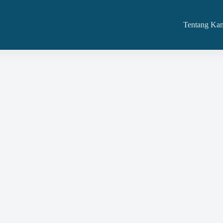
Tentang Ka
aan Barang Dan Jasa Dan Kita Siap Adakan Di
N