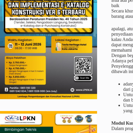
Bila ada pe
baik
Secara khus
barang atau
apalagi, at
penyediaan 
kalau Anda 
dapat mengi
memahami p
Dengan begi
Adanya pel
Penyelengga
dibawah ini
adan
dari
Untu
dan b
Untu
yang
Modul Kur
Dalam prog