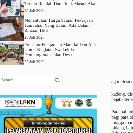
Terlalu Rendah Dan Tidak Masuk Akal
29 Juli 2026
Menentukan Harga Satuan Pekerjaan
Tambahan Yang Belum Ada Dalam
Rincian HPS
28 Juli 2026
Prosedur Pengadaan Material Dan Alat
Untuk Kegiatan Swakelola
Pembangunan Jalan Desa
27 Juli 2026
agar efesie
No
results
kadang, di
pejabattert
Padahal, i
bagi para o
hingga mark
pidana, bah