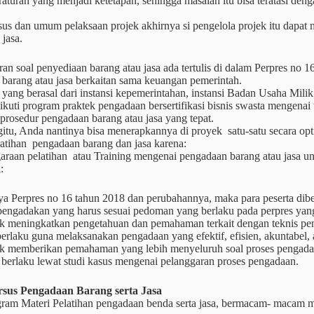
raturan yang menjadi ketetapan, sehingga masalah itu bisa teratasi den
us dan umum pelaksaan projek akhirnya si pengelola projek itu dapat
 jasa.
uran soal penyediaan barang atau jasa ada tertulis di dalam Perpres no 
barang atau jasa berkaitan sama keuangan pemerintah.
yang berasal dari instansi kepemerintahan, instansi Badan Usaha Milik
kuti program praktek pengadaan bersertifikasi bisnis swasta mengena
rosedur pengadaan barang atau jasa yang tepat.
tu, Anda nantinya bisa menerapkannya di proyek satu-satu secara opt
atihan pengadaan barang dan jasa karena:
raan pelatihan atau Training mengenai pengadaan barang atau jasa un
:
ya Perpres no 16 tahun 2018 dan perubahannya, maka para peserta dibe
 pengadakan yang harus sesuai pedoman yang berlaku pada perpres yang
k meningkatkan pengetahuan dan pemahaman terkait dengan teknis p
erlaku guna melaksanakan pengadaan yang efektif, efisien, akuntabel, ad
k memberikan pemahaman yang lebih menyeluruh soal proses pengadaa
 berlaku lewat studi kasus mengenai pelanggaran proses pengadaan.
sus Pengadaan Barang serta Jasa
ram Materi Pelatihan pengadaan benda serta jasa, bermacam- macam mo