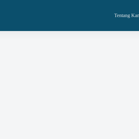
Tentang Ka
daan Barang Dan Jasa Dan Kita Melayaninya Di
h