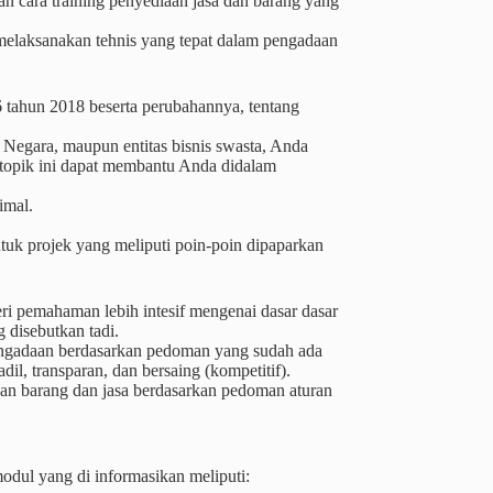
gan cara training penyediaan jasa dan barang yang
 melaksanakan tehnis yang tepat dalam pengadaan
16 tahun 2018 beserta perubahannya, tentang
 Negara, maupun entitas bisnis swasta, Anda
i topik ini dapat membantu Anda didalam
imal.
tuk projek yang meliputi poin-poin dipaparkan
ri pemahaman lebih intesif mengenai dasar dasar
 disebutkan tadi.
engadaan berdasarkan pedoman yang sudah ada
il, transparan, dan bersaing (kompetitif).
n barang dan jasa berdasarkan pedoman aturan
dul yang di informasikan meliputi: