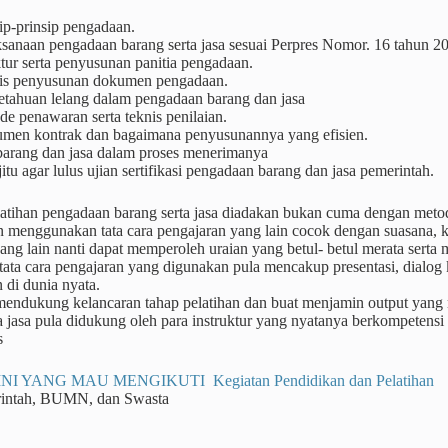
ip-prinsip pengadaan.
ksanaan pengadaan barang serta jasa sesuai Perpres Nomor. 16 tahun 2
tur serta penyusunan panitia pengadaan.
is penyusunan dokumen pengadaan.
etahuan lelang dalam pengadaan barang dan jasa
e penawaran serta teknis penilaian.
men kontrak dan bagaimana penyusunannya yang efisien.
 barang dan jasa dalam proses menerimanya
jitu agar lulus ujian sertifikasi pengadaan barang dan jasa pemerintah.
atihan pengadaan barang serta jasa diadakan bukan cuma dengan meto
n menggunakan tata cara pengajaran yang lain cocok dengan suasana, 
yang lain nanti dapat memperoleh uraian yang betul- betul merata sert
ta cara pengajaran yang digunakan pula mencakup presentasi, dialog ke
 di dunia nyata.
 mendukung kelancaran tahap pelatihan dan buat menjamin output yang
a jasa pula didukung oleh para instruktur yang nyatanya berkompetensi
s
NI YANG MAU MENGIKUTI Kegiatan Pendidikan dan Pelatihan
rintah, BUMN, dan Swasta