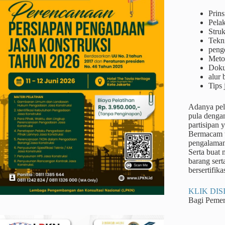
Prins
Pela
Struk
Tekn
peng
Metod
Doku
alur
Tips 
Adanya pel
pula denga
partisipan 
Bermacam ta
pengalaman
Serta buat
barang sert
bersertifika
KLIK DISI
Bagi Peme