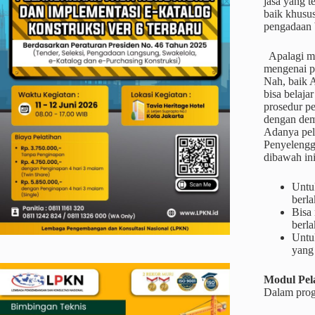
jasa yang t
baik khusu
pengadaan 
Apalagi me
mengenai p
Nah, baik A
bisa belaja
prosedur pe
dengan dem
Adanya pel
Penyelengg
dibawah ini
Untu
berla
Bisa
berla
Untu
yang
Modul Pel
Dalam prog