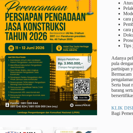
Atur
Pela
Mode
cara
Pemb
cara 
Doku
Prose
Tips 
Adanya pel
pula denga
partisipan 
Bermacam ta
pengalaman
Serta buat
barang sert
bersertifika
KLIK DISI
Bagi Peme