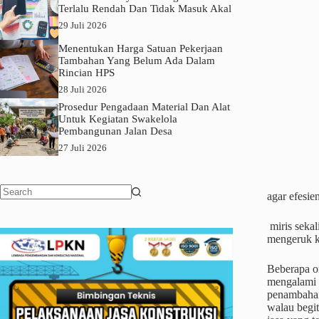
Terlalu Rendah Dan Tidak Masuk Akal
29 Juli 2026
Menentukan Harga Satuan Pekerjaan
Tambahan Yang Belum Ada Dalam
Rincian HPS
28 Juli 2026
Prosedur Pengadaan Material Dan Alat
Untuk Kegiatan Swakelola
Pembangunan Jalan Desa
27 Juli 2026
agar efesie
No
results
miris sekal
mengeruk k
Beberapa or
mengalami k
penambahan
walau begit