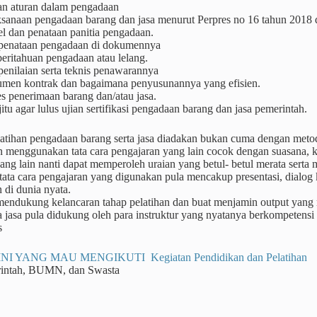
an aturan dalam pengadaan
ksanaan pengadaan barang dan jasa menurut Perpres no 16 tahun 2018
l dan penataan panitia pengadaan.
 penataan pengadaan di dokumennya
eritahuan pengadaan atau lelang.
penilaian serta teknis penawarannya
men kontrak dan bagaimana penyusunannya yang efisien.
s penerimaan barang dan/atau jasa.
jitu agar lulus ujian sertifikasi pengadaan barang dan jasa pemerintah.
atihan pengadaan barang serta jasa diadakan bukan cuma dengan meto
n menggunakan tata cara pengajaran yang lain cocok dengan suasana, 
yang lain nanti dapat memperoleh uraian yang betul- betul merata sert
ta cara pengajaran yang digunakan pula mencakup presentasi, dialog ke
 di dunia nyata.
 mendukung kelancaran tahap pelatihan dan buat menjamin output yang
a jasa pula didukung oleh para instruktur yang nyatanya berkompetensi
s
NI YANG MAU MENGIKUTI Kegiatan Pendidikan dan Pelatihan
rintah, BUMN, dan Swasta