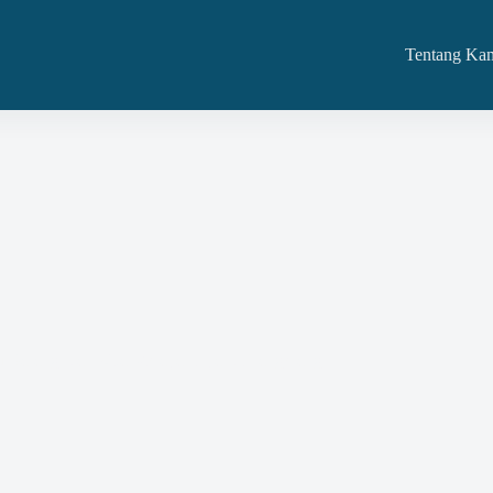
Tentang Ka
tau Barang Dan Kita Melayaninya Di Tangerang