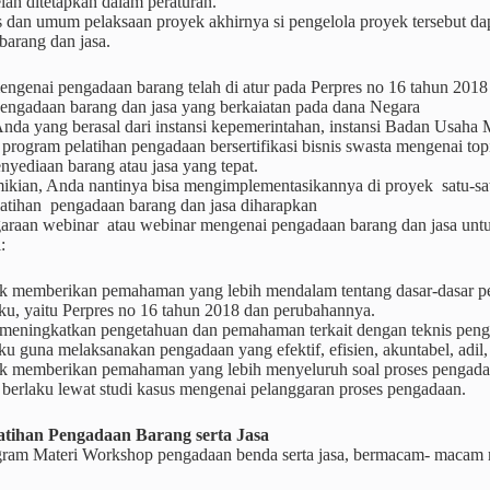
elah ditetapkan dalam peraturan.
s dan umum pelaksaan proyek akhirnya si pengelola proyek tersebut d
barang dan jasa.
ngenai pengadaan barang telah di atur pada Perpres no 16 tahun 2018
engadaan barang dan jasa yang berkaiatan pada dana Negara
nda yang berasal dari instansi kepemerintahan, instansi Badan Usaha M
r program pelatihan pengadaan bersertifikasi bisnis swasta mengenai
nyediaan barang atau jasa yang tepat.
ikian, Anda nantinya bisa mengimplementasikannya di proyek satu-sa
atihan pengadaan barang dan jasa diharapkan
araan webinar atau webinar mengenai pengadaan barang dan jasa untu
:
k memberikan pemahaman yang lebih mendalam tentang dasar-dasar p
ku, yaitu Perpres no 16 tahun 2018 dan perubahannya.
 meningkatkan pengetahuan dan pemahaman terkait dengan teknis pen
ku guna melaksanakan pengadaan yang efektif, efisien, akuntabel, adil, 
k memberikan pemahaman yang lebih menyeluruh soal proses pengadaa
 berlaku lewat studi kasus mengenai pelanggaran proses pengadaan.
atihan Pengadaan Barang serta Jasa
ram Materi Workshop pengadaan benda serta jasa, bermacam- macam m