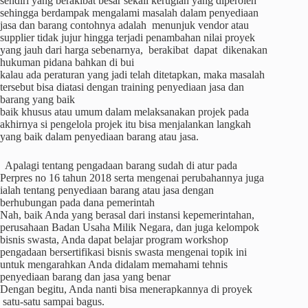
sendiri yang berakibat besar sekali kerugian yang diperoleh
sehingga berdampak mengalami masalah dalam penyediaan
jasa dan barang contohnya adalah menunjuk vendor atau
supplier tidak jujur hingga terjadi penambahan nilai proyek
yang jauh dari harga sebenarnya, berakibat dapat dikenakan
hukuman pidana bahkan di bui
kalau ada peraturan yang jadi telah ditetapkan, maka masalah
tersebut bisa diatasi dengan training penyediaan jasa dan
barang yang baik
baik khusus atau umum dalam melaksanakan projek pada
akhirnya si pengelola projek itu bisa menjalankan langkah
yang baik dalam penyediaan barang atau jasa.
Apalagi tentang pengadaan barang sudah di atur pada
Perpres no 16 tahun 2018 serta mengenai perubahannya juga
ialah tentang penyediaan barang atau jasa dengan
berhubungan pada dana pemerintah
Nah, baik Anda yang berasal dari instansi kepemerintahan,
perusahaan Badan Usaha Milik Negara, dan juga kelompok
bisnis swasta, Anda dapat belajar program workshop
pengadaan bersertifikasi bisnis swasta mengenai topik ini
untuk mengarahkan Anda didalam memahami tehnis
penyediaan barang dan jasa yang benar
Dengan begitu, Anda nanti bisa menerapkannya di proyek
satu-satu sampai bagus.