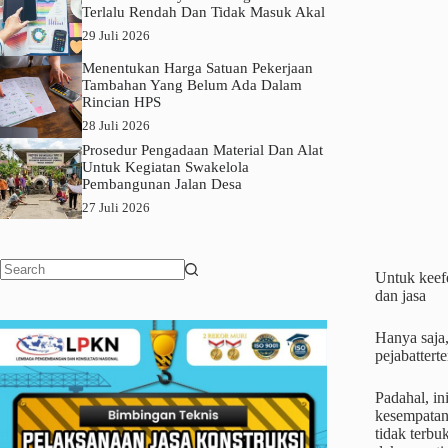
Terlalu Rendah Dan Tidak Masuk Akal
29 Juli 2026
Menentukan Harga Satuan Pekerjaan
Tambahan Yang Belum Ada Dalam
Rincian HPS
28 Juli 2026
Prosedur Pengadaan Material Dan Alat
Untuk Kegiatan Swakelola
Pembangunan Jalan Desa
27 Juli 2026
Untuk keef
No
dan jasa
results
Hanya saja
pejabattert
Padahal, in
kesempatan 
tidak terbu