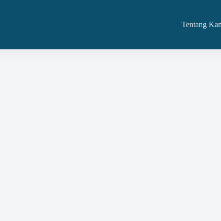
Tentang Ka
aan Jasa Atau Barang Dan Kami Melayaninya Di
MN