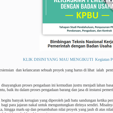
KLIK DISINI YANG MAU MENGIKUTI Kegiatan Pendi
esiensian dan kelancaran sebuah proyek yang harus di lihat ialah pe
, disayangkan proses pengadaan ini kemudian justru menjadi lahan bas
entu, baik itu dalam proses pengadaan barang dan jasa di instansi pe
i begitu banyak kerugian yang diperoleh jadi batu sandungan ketika pe
bagi para jajaran nakal untuk menguntungkan dirinya sendiri. Misaln
ka, hingga mark-up dan penambahan nilai proyek yang jauh di atas nil