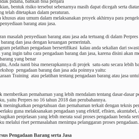
ndak pidana, bahkan bisa penjara
ian, bentuk risiko tersebut sebenarnya masih dapat dicegah serta dia
ng telah ditetapkan dalam peraturan.
a khusus atau umum dalam melaksanakan proyek akhirnya para pengelol
penyediaan barang atau jasa.
uran masalah penyediaan barang atau jasa ada tertuang di dalam Perpr
 barang dan jasa dengan keuangan pemerintah.
ogram pelatihan pengadaan bersertifikasi kalau anda sekalian dari sw
k yang ingin tahu cara pengadaan barang dan jasa, karena disini aka
barang yang benar
tu, Anda nanti bisa menerapkannya di projek satu-satu secara lebih ba
kshop pengadaan barang dan jasa ada poinnya yaitu:
raan Training atau pelatihan tentang pengadaan barang atau jasa untu
k memberikan pemahaman yang lebih mendalam tentang dasar-dasar p
ku, yaitu Perpres no 16 tahun 2018 dan perubahannya.
k meningkatkan pengetahuan dan pemahaman terkait dengan teknis p
erlaku guna melaksanakan pengadaan yang efektif, efisien, akuntabel, ad
agikan penjelasan yang lebih merata soal proses pengadaan benda ser
aku melalui riset permasalahan menimpa pelanggaran proses pengadaan.
sus Pengadaan Barang serta Jasa