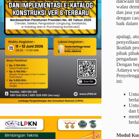
dakwaan ti
walau demik
dan jasa ya
dengan car
baik dalam 
apalagi, at
penyediaan
Ikutilah pr
pihak piha
pengadaan 
Dengan begi
Adanya wor
Penyelengga
ini:
Untu
berla
Untu
dan b
memb
berl
Modul Kur