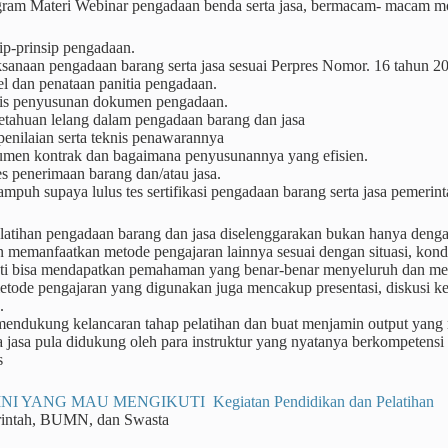
ram Materi Webinar pengadaan benda serta jasa, bermacam- macam mod
ip-prinsip pengadaan.
ksanaan pengadaan barang serta jasa sesuai Perpres Nomor. 16 tahun 2
l dan penataan panitia pengadaan.
is penyusunan dokumen pengadaan.
etahuan lelang dalam pengadaan barang dan jasa
penilaian serta teknis penawarannya
men kontrak dan bagaimana penyusunannya yang efisien.
s penerimaan barang dan/atau jasa.
ampuh supaya lulus tes sertifikasi pengadaan barang serta jasa pemerin
atihan pengadaan barang dan jasa diselenggarakan bukan hanya dengan 
 memanfaatkan metode pengajaran lainnya sesuai dengan situasi, kondis
nti bisa mendapatkan pemahaman yang benar-benar menyeluruh dan me
tode pengajaran yang digunakan juga mencakup presentasi, diskusi kel
.
 mendukung kelancaran tahap pelatihan dan buat menjamin output yang
a jasa pula didukung oleh para instruktur yang nyatanya berkompetensi
s
NI YANG MAU MENGIKUTI Kegiatan Pendidikan dan Pelatihan
rintah, BUMN, dan Swasta