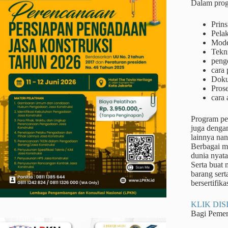
Dalam prog
Prins
Pela
Mode
Tekn
peng
cara 
Doku
Prose
cara 
Program pel
juga dengan
lainnya na
Berbagai me
dunia nyata
Serta buat
barang sert
bersertifika
KLIK DISI
Bagi Peme