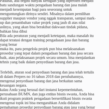
Padahal, ada begitu banyak kerugian yang diperoleh menjadi
batu sandungan waktu pengadaan barang dan jasa malah
menjadi kesempatan bagi para seseorang untuk
menguntungkan dirinya sendiri. Misalnya dalam pemilihan
supplier maupun vendor yang nggak transparan, sampai mark-
up dan penambahan value projek yang jauh di atas nilai
aslinya, yang akan bisa berakibat dakwaan tindak pidana,
bahkan bisa dibui
Bila ada peraturan yang menjadi ketetapan, maka masalah itu
dapat teratasi dengan training pengadaaan jasa dan barang
yang benar
maka itu, para pengelola projek pun bisa melaksanakan
prosedur yang tepat dalam pengadaan barang dan jasa secara
baik, atau pelaksanaan projek secara umum. bisa menjalankan
tehnis yang baik dalam penyediaan barang dan jasa.
Terlebih, aturan soal penyediaan barang dan jasa telah tertulis
di dalam Perpres no 16 tahun 2018 dan perubahannya,
mengenai penyediaan barang dan jasa berkaitan sama
keuangan negara.
kalau Anda yang berasal dari instansi kepemerintahan,
perusahaan BUMN, dan juga entitas bisnis swasta, Anda bisa
ikuti program praktek pengadaan bersertifikasi bisnis swasta
mengenai topik ini bisa mengarahkan Anda didalam
pemahaman prosedur penyediaan barang atau jasa yang benar