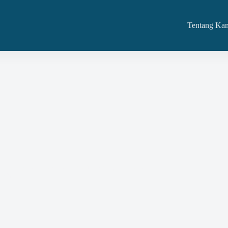
Tentang Ka
aan Barang Dan Jasa Dan Kami Melayaninya Di
ntah