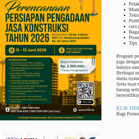
Pela
Mode
Tekn
Pemb
cara 
Baga
Prose
Tips 
Program pel
juga dengan
lainnya na
Berbagai me
dunia nyata
Serta buat
barang sert
bersertifika
KLIK DISI
Bagi Peme