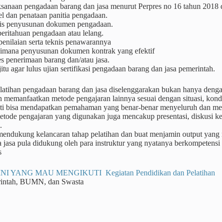
ksanaan pengadaan barang dan jasa menurut Perpres no 16 tahun 2018
l dan penataan panitia pengadaan.
is penyusunan dokumen pengadaan.
eritahuan pengadaan atau lelang.
penilaian serta teknis penawarannya
imana penyusunan dokumen kontrak yang efektif
s penerimaan barang dan/atau jasa.
jitu agar lulus ujian sertifikasi pengadaan barang dan jasa pemerintah.
atihan pengadaan barang dan jasa diselenggarakan bukan hanya dengan 
 memanfaatkan metode pengajaran lainnya sesuai dengan situasi, kondis
nti bisa mendapatkan pemahaman yang benar-benar menyeluruh dan me
tode pengajaran yang digunakan juga mencakup presentasi, diskusi kel
.
 mendukung kelancaran tahap pelatihan dan buat menjamin output yang
a jasa pula didukung oleh para instruktur yang nyatanya berkompetensi
s
NI YANG MAU MENGIKUTI Kegiatan Pendidikan dan Pelatihan
rintah, BUMN, dan Swasta