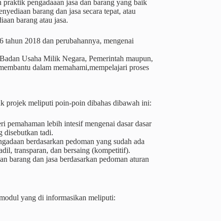
an praktik pengadaaan jasa dan barang yang baik
nyediaan barang dan jasa secara tepat, atau
aan barang atau jasa.
no 16 tahun 2018 dan perubahannya, mengenai
sta,Badan Usaha Milik Negara, Pemerintah maupun,
mau membantu dalam memahami,mempelajari proses
 projek meliputi poin-poin dibahas dibawah ini:
ri pemahaman lebih intesif mengenai dasar dasar
 disebutkan tadi.
engadaan berdasarkan pedoman yang sudah ada
il, transparan, dan bersaing (kompetitif).
n barang dan jasa berdasarkan pedoman aturan
odul yang di informasikan meliputi: