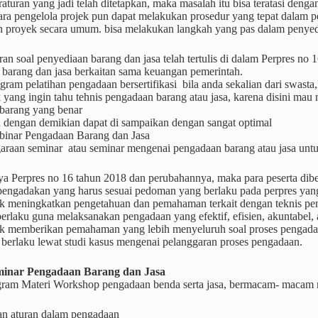
raturan yang jadi telah ditetapkan, maka masalah itu bisa teratasi deng
ara pengelola projek pun dapat melakukan prosedur yang tepat dalam pe
n proyek secara umum. bisa melakukan langkah yang pas dalam penyedi
uran soal penyediaan barang dan jasa telah tertulis di dalam Perpres 
 barang dan jasa berkaitan sama keuangan pemerintah.
ogram pelatihan pengadaan bersertifikasi bila anda sekalian dari swa
k yang ingin tahu tehnis pengadaan barang atau jasa, karena disini 
barang yang benar
a dengan demikian dapat di sampaikan dengan sangat optimal
inar Pengadaan Barang dan Jasa
raan seminar atau seminar mengenai pengadaan barang atau jasa untuk
ya Perpres no 16 tahun 2018 dan perubahannya, maka para peserta dibe
 pengadakan yang harus sesuai pedoman yang berlaku pada perpres yang
k meningkatkan pengetahuan dan pemahaman terkait dengan teknis p
erlaku guna melaksanakan pengadaan yang efektif, efisien, akuntabel, ad
k memberikan pemahaman yang lebih menyeluruh soal proses pengadaa
 berlaku lewat studi kasus mengenai pelanggaran proses pengadaan.
minar
Pengadaan Barang dan Jasa
ram Materi Workshop pengadaan benda serta jasa, bermacam- macam m
an aturan dalam pengadaan