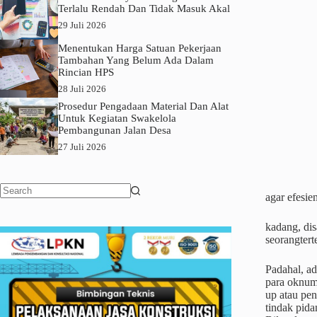
Terlalu Rendah Dan Tidak Masuk Akal
29 Juli 2026
Menentukan Harga Satuan Pekerjaan
Tambahan Yang Belum Ada Dalam
Rincian HPS
28 Juli 2026
Prosedur Pengadaan Material Dan Alat
Untuk Kegiatan Swakelola
Pembangunan Jalan Desa
27 Juli 2026
agar efesie
No
results
kadang, dis
seorangtert
Padahal, ad
para oknum 
up atau pe
tindak pida